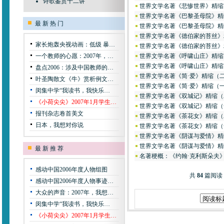
诗歌鉴赏十二讲
世界文学名著《悲惨世界》精缩
世界文学名著《巴黎圣母院》精
最 新 热 门
世界文学名著《巴黎圣母院》精
世界文学名著《德伯家的苔丝》
家长炮轰央视动画：低级 暴…
世界文学名著《德伯家的苔丝》
一个教师的心愿：2007年，…
世界文学名著《呼啸山庄》精缩
世界文学名著《呼啸山庄》精缩
盘点2006：涉及中国教师的…
世界文学名著《简·爱》精缩（
叶圣陶散文《牛》赏析例文…
世界文学名著《简·爱》精缩（
闵集中学“我读书，我快乐…
世界文学名著《双城记》精缩（
《小荷尖尖》2007年1月学生…
世界文学名著《双城记》精缩（
报刊杂志卷首美文
世界文学名著《茶花女》精缩（
日本，我想对你说
世界文学名著《茶花女》精缩（
世界文学名著《阴谋与爱情》精
世界文学名著《阴谋与爱情》精
最 新 推 荐
名著梗概：《约翰·克利斯朵夫
感动中国2006年度人物组图
共
84
篇阅读
感动中国2006年度人物事迹…
大众的声音：2007年，我想…
闵集中学“我读书，我快乐…
《小荷尖尖》2007年1月学生…