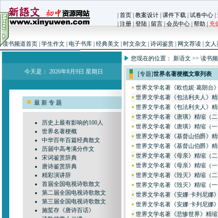
|
首页
|
教案设计
|
课件下载
|
试卷中心
|
|
注册
|
登陆
|
留言
|
会员中心
|
帮助
|
充
|
读书频道首页
|
学生作文
|
电子书库
|
经典美文
|
时文杂文
|
诗词鉴赏
|
网文荐读
|
文人
您现在的位置：
新语文
>>
读书频
今天是：
2026年8月9日 星期日
[专题]
世界名著梗概文章列表
世界文学名著《欧也妮·葛朗台
世界文学名著《包法利夫人》精
最 新 专 题
世界文学名著《包法利夫人》精
世界文学名著《唐璜》精缩（二
历史上最有影响的100人
世界文学名著《唐璜》精缩（一
世界名著梗概
世界文学名著《基督山伯爵》精
中华百年百篇经典散文
世界文学名著《基督山伯爵》精
历届中高考满分作文
世界文学名著《母亲》精缩（二
宋词鉴赏辞典
世界文学名著《母亲》精缩（一
唐诗鉴赏辞典
精彩演讲辞
世界文学名著《毁灭》精缩（二
首届全国电视诗歌散文
世界文学名著《毁灭》精缩（一
第二届全国电视诗歌散文
世界文学名著《安娜·卡列尼娜
第三届全国电视诗歌散文
世界文学名著《安娜·卡列尼娜
施蜇存《唐诗百话》
世界文学名著《悲惨世界》精缩