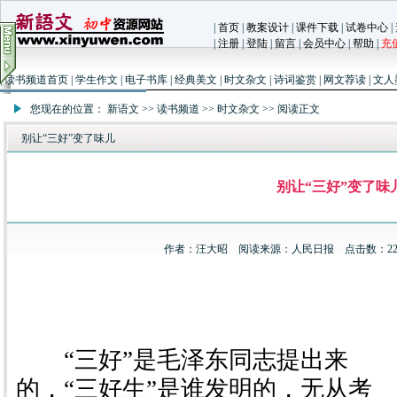
|
首页
|
教案设计
|
课件下载
|
试卷中心
|
|
注册
|
登陆
|
留言
|
会员中心
|
帮助
|
充
|
读书频道首页
|
学生作文
|
电子书库
|
经典美文
|
时文杂文
|
诗词鉴赏
|
网文荐读
|
文人
您现在的位置：
新语文
>>
读书频道
>>
时文杂文
>> 阅读正文
别让“三好”变了味儿
别让“三好”变了味
作者：汪大昭 阅读来源：人民日报 点击数：
2
“三好”是毛泽东同志提出来
的，“三好生”是谁发明的，无从考