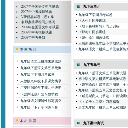
2007年全国语文中考试题
九下三单元
2007年中考模拟试题
九年级下学期月考试卷
VIP精品试题（卷）集
《人生》同步训练
名师点拨课程同步练习
《地下森林断想》同步训练
2006年全国语文中考试题
《那树》同步训练
2006年中考模拟试题
2006年中考备战
《谈生命》同步训练
人教新课标九年级下学期第三单
九年级语文下册第三单元创新能
本 栏 热 门
九年级语文上册期末测试题
九下五单元
九年级下册语文第五单元测…
九年级下册语文第五单元测试题
九年级下学期月考试卷
初中语文第六册第五单元测试卷
人教版九年级下册课文摘录…
《曹刿论战》课堂练习测试（全
广安区2005年下期九年级期…
九年级下册第五单元文言文复习
《曹刿论战》复习教学案
《威尼斯商人（节选）》阅读训
九年级语文理解性默写填空…
《＜孟子＞二章》习题精选
九年级（下）字词练习卷
语文九年级下册第五单元检测题
本 栏 推 荐
九下期中测试