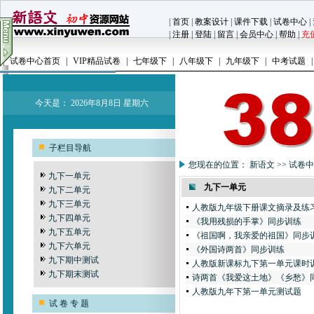
|
首页
|
教案设计
|
课件下载
|
试卷中心
|
|
注册
|
登陆
|
留言
|
会员中心
|
帮助
|
充
|
试卷中心首页
|
VIP精品试卷
|
七年级下
|
八年级下
|
九年级下
|
中考试题
|
今天是：
2026年8月8日 星期六
子栏目导航
您现在的位置：
新语文
>>
试卷中
九下一单元
九下一单元
九下二单元
九下三单元
人教版九年级下册课文摘录及练
九下四单元
《我用残损的手掌》同步训练
九下五单元
《祖国啊，我亲爱的祖国》同步
九下六单元
《外国诗两首》同步训练
九下期中测试
人教版新课标九下第一单元课时
九下期末测试
诗两首《我爱这土地》《乡愁》
人教版九年下第一单元测试题
试 卷 专 题