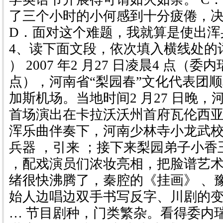
了三个小时的小何感到十分疲倦，
D．面对这个难题，我就算是使出浑
4、读下面文段，依次填入横线处的
） 2007 年2 月27 日凌晨4 点（
点），河南省“梨园春”文化代表团
加斯机场。当地时间2 月27 日晚，
首场演出在卡拉沃沃州首府瓦伦西亚
浑乐曲伴奏下，河南少林寺小龙武校
兵器 ，引来 ；接下来梨园弟子小香
，配戏演员们浓妆亮相，把脸谱艺术
绪很快沸腾了，秦腔的《挂画》 、
始人边唱边双手书写反字、川剧的
… 节目剧种，门类繁杂。看得委内瑞拉