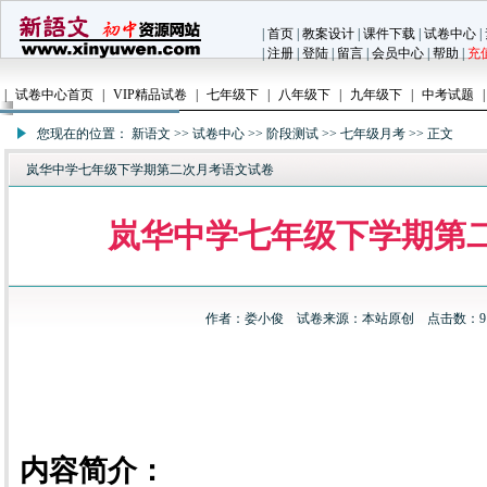
|
首页
|
教案设计
|
课件下载
|
试卷中心
|
|
注册
|
登陆
|
留言
|
会员中心
|
帮助
|
充
|
试卷中心首页
|
VIP精品试卷
|
七年级下
|
八年级下
|
九年级下
|
中考试题
|
您现在的位置：
新语文
>>
试卷中心
>>
阶段测试
>>
七年级月考
>> 正文
岚华中学七年级下学期第二次月考语文试卷
岚华中学七年级下学期第
作者：
娄小俊
试卷来源：本站原创 点击数：9152
内容简介：