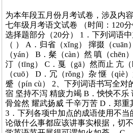
为本年段五月份月考试卷，涉及内容
七年级月考语文试卷 （时间：120分
选择题部分（20分） 1．下列词语
（ ） A．归省（xǐng） 撺掇（cuā
（yán） B．粲（càn）然 嗔（chēn）
汀（tīng） C．戛（gā）然而止 亢（
（cuō） D．冗（rǒng）杂 惬（qiè
蹙（pín cù） 2、下列词语书写全对
宿 坚持不泻 精疲力竭 B．怏怏不乐
骨耸然 耀武扬威 千辛万苦 D．郑重
3．下列各项中加点的成语使用不当的
论做什么事都应该讲事实根据，切不
学英语节开展得可谓如火如荼。 C