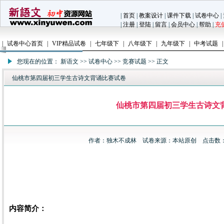
|
首页
|
教案设计
|
课件下载
|
试卷中心
|
|
注册
|
登陆
|
留言
|
会员中心
|
帮助
|
充
|
试卷中心首页
|
VIP精品试卷
|
七年级下
|
八年级下
|
九年级下
|
中考试题
|
您现在的位置：
新语文
>>
试卷中心
>>
竞赛试题
>> 正文
仙桃市第四届初三学生古诗文背诵比赛试卷
仙桃市第四届初三学生古诗文
作者：
独木不成林
试卷来源：本站原创 点击数：751
内容简介：