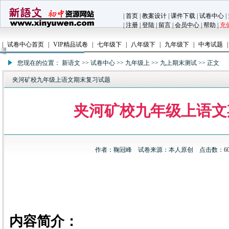
|
首页
|
教案设计
|
课件下载
|
试卷中心
|
|
注册
|
登陆
|
留言
|
会员中心
|
帮助
|
充
|
试卷中心首页
|
VIP精品试卷
|
七年级下
|
八年级下
|
九年级下
|
中考试题
|
您现在的位置：
新语文
>>
试卷中心
>>
九年级上
>>
九上期末测试
>> 正文
夹河矿校九年级上语文期末复习试题
夹河矿校九年级上语文
作者：
鞠冠峰
试卷来源：
本人原创
点击数：606
内容简介：