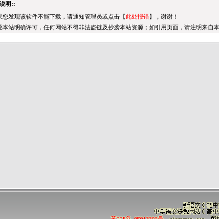
说明::
果您发现该软件不能下载，请通知
管理员
或点击【
此处报错
】，谢谢！
经本站明确许可，任何网站不得非法盗链及抄袭本站资源；如引用页面，请注明来自