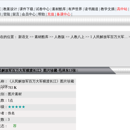
页
|
教案设计
|
课件下载
|
试卷中心
|
素材酷库
|
有声世界
|
读书频道
|
教学文摘
|
高中站
|
册
|
登陆
|
留言
|
会员中心
|
帮助
|
充值
|
备课中心
|
现在的位置：
新语文
>>
素材酷库
>>
人教版
>>
人教八上
>>
1 人民解放军百万大军…
民解放军百万大军横渡长江》图片珍藏·毛泽东13张
∷
名称：《人民解放军百万大军横渡长江》图片珍藏·
13张
小：783
K
类别：图片素材
点数：1点
等级：
★★★★★
作者：佚名
数：3
状态：
荐