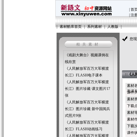
|
首
|
注
|
素材酷库首页
|
系列素材
|
人教版
|
您
相关素材
《戏剧大舞台》视频课例在
线欣赏
《人民解放军百万大军横渡
∷
《人
长江》FLASH电子课本
《人民解放军百万大军横渡
素材
长江》图片珍藏·课文图片17
毛泽东
课件大
张
素材
《人民解放军百万大军横渡
下载
长江》图片珍藏·新中国阅兵
素材
式照片9张
素材
《人民解放军百万大军横渡
下载次
长江》FLASH动画练习
课件
《人民解放军百万大军横渡