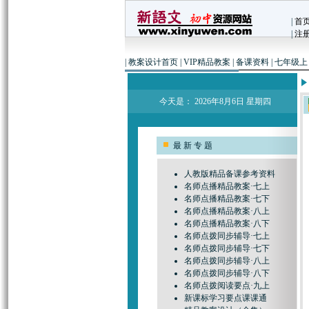
|
首
|
注
|
教案设计首页
|
VIP精品教案
|
备课资料
|
七年级
今天是：
2026年8月6日 星期四
最 新 专 题
人教版精品备课参考资料
名师点播精品教案·七上
名师点播精品教案·七下
名师点播精品教案·八上
名师点播精品教案·八下
名师点拨同步辅导·七上
名师点拨同步辅导·七下
名师点拨同步辅导·八上
名师点拨同步辅导·八下
名师点拨阅读要点·九上
新课标学习要点课课通