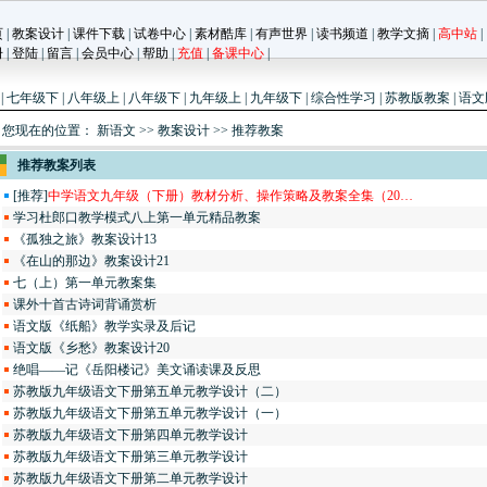
页
|
教案设计
|
课件下载
|
试卷中心
|
素材酷库
|
有声世界
|
读书频道
|
教学文摘
|
高中站
|
册
|
登陆
|
留言
|
会员中心
|
帮助
|
充值
|
备课中心
|
上
|
七年级下
|
八年级上
|
八年级下
|
九年级上
|
九年级下
|
综合性学习
|
苏教版教案
|
语文
您现在的位置：
新语文
>>
教案设计
>> 推荐教案
推荐教案列表
[推荐]
中学语文九年级（下册）教材分析、操作策略及教案全集（20…
学习杜郎口教学模式八上第一单元精品教案
《孤独之旅》教案设计13
《在山的那边》教案设计21
七（上）第一单元教案集
课外十首古诗词背诵赏析
语文版《纸船》教学实录及后记
语文版《乡愁》教案设计20
绝唱——记《岳阳楼记》美文诵读课及反思
苏教版九年级语文下册第五单元教学设计（二）
苏教版九年级语文下册第五单元教学设计（一）
苏教版九年级语文下册第四单元教学设计
苏教版九年级语文下册第三单元教学设计
苏教版九年级语文下册第二单元教学设计