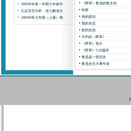
《野草》鲁迅的散文诗
2006学年第一学期七年级学…
秋夜
立足语言分析，深入解读文…
狗的驳诘
2006年秋七年级（上册）期…
我的失恋
影的告别
不朽的《野草》
《野草》简介
《野草》%20题辞
鲁迅是一部历史
鲁迅先生大事年表