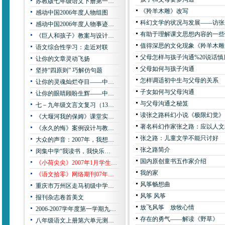
苏教版七年级语文下册第一…
《羚羊木雕》改写
感动中国2006年度人物组图
科幻文学的状况与发展——访张
感动中国2006年度人物事迹…
有助于理解课文思想内容的一些
《巨人和孩子》教案与设计…
值得深思的文化现象《羚羊木雕
语文综合性学习：走近对联
父母怎样与孩子沟通%20说话慎
让你的文章灵动飞扬
父母如何与孩子沟通
坚持“四原则” 巧解仿句题
怎样调适初中生与父母的关系
让你的灵魂灿烂夺目——中…
子女如何与父母沟通
让你的眼睛顾盼生辉——中…
与父母沟通之秘笈
七－九年级文言文复习（13…
读张之路科幻小说《极限幻觉》
《大堰河我的保姆》课堂实…
著名科幻作家张之路：应以人文
《永久的悔》案例设计与教…
张之路：儿童文学不能只讨好
大众的声音：2007年，我想…
张之路简介
闵集中学“我读书，我快乐…
国内原创童书五作家介绍
《小荷尖尖》2007年1月学生…
我的家
《语文拾零》网络期刊07年…
风筝畅想曲
重庆市万州区走马初级中学…
风筝 风筝
报刊杂志卷首美文
放飞风筝 放牧心情
2006-2007学年度第一学期九…
存在的勇气——解读《野草》
八年级语文上册第六单元测…