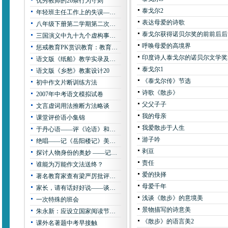
优秀教师的26条行为守则
泰戈尔2
年轻班主任工作上的失误—…
表达母爱的诗歌
八年级下册第二学期第二次…
泰戈尔获得诺贝尔奖的前前后后
三国演义中九十九个虚构事…
呼唤母爱的高境界
惩戒教育PK赏识教育：教育…
印度诗人泰戈尔的诺贝尔文学奖
语文版《纸船》教学实录及…
泰戈尔1
语文版《乡愁》教案设计20
《泰戈尔传》节选
初中作文片断训练方法
诗歌《散步》
2007年中考语文模拟试卷
父父子子
文言虚词用法推断方法略谈
我的母亲
课堂评价语小集锦
我爱散步于人生
于丹心语——评《论语》和…
游子吟
绝唱——记《岳阳楼记》美…
剥豆
探讨人物身份的奥妙 ——记…
责任
谁能为万能作文法送终？
爱的抉择
著名教育家查有梁严厉批评…
母爱千年
家长，请有话好好说——谈…
浅谈《散步》的意境美
一次特殊的班会
景物描写的诗意美
朱永新：应设立国家阅读节…
《散步》的语言美2
课外名著题中考早接触