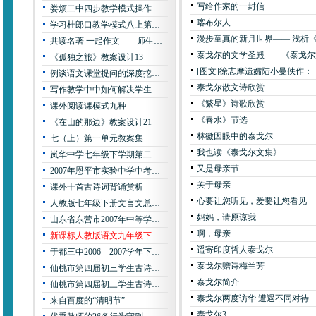
写给作家的一封信
娄烦二中四步教学模式操作…
喀布尔人
学习杜郎口教学模式八上第…
漫步童真的新月世界—— 浅析
共读名著 一起作文――师生…
泰戈尔的文学圣殿——《泰戈尔
《孤独之旅》教案设计13
[图文]
徐志摩遗孀陆小曼佚作：
例谈语文课堂提问的深度挖…
泰戈尔散文诗欣赏
写作教学中中如何解决学生…
《繁星》诗歌欣赏
课外阅读课模式九种
《春水》节选
《在山的那边》教案设计21
林徽因眼中的泰戈尔
七（上）第一单元教案集
我也读《泰戈尔文集》
岚华中学七年级下学期第二…
又是母亲节
2007年恩平市实验中学中考…
关于母亲
课外十首古诗词背诵赏析
心要让您听见，爱要让您看见
人教版七年级下册文言文总…
妈妈，请原谅我
山东省东营市2007年中等学…
啊，母亲
新课标人教版语文九年级下…
遥寄印度哲人泰戈尔
于都三中2006—2007学年下…
泰戈尔赠诗梅兰芳
仙桃市第四届初三学生古诗…
泰戈尔简介
仙桃市第四届初三学生古诗…
泰戈尔两度访华 遭遇不同对待
来自百度的“清明节”
泰戈尔3