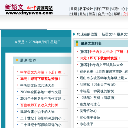
|
首页
|
教案设计
|
课件下载
|
试卷中心
|
|
注册
|
登陆
|
留言
|
会员中心
|
帮助
|
充
您现在的位置：
新语文
>> 最新文
今天是：
2026年8月9日 星期日
最新文章列表
[推荐]
中学语文九年级（下册）
38元！即可下载整站资源！
最 新 推 荐
[推荐]
中考语文应试兵法大全
案例直播 让灵性在课堂雀跃 眉
中学语文九年级（下册）教…
眉山市东坡区08年九年级上期
38元！即可下载整站资源！
品苏轼《记承天寺夜游》
中考语文应试兵法大全
幸福是一种灵魂的愉悦
2008年全国各地中考作文题…
《纸船》赏析（潘颂德）
2008年全国各地中考作文题…
泰戈尔与冰心
百位教师工资收入大比拼
吴青忆冰心
戏谈金庸小说中的人物
冰心生平介绍
二十世纪十部影响深远的小…
冰心生平
二十世纪十部影响深远的小…