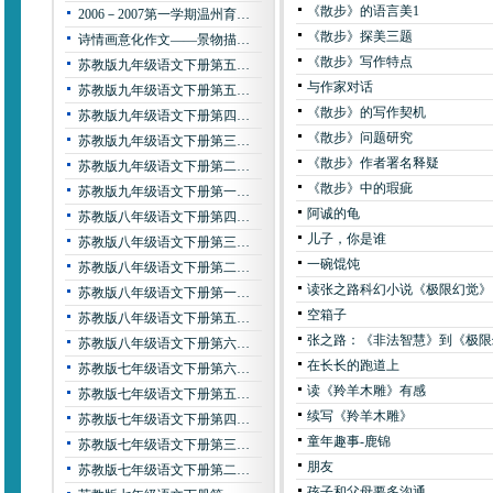
《散步》的语言美1
2006－2007第一学期温州育…
《散步》探美三题
诗情画意化作文——景物描…
《散步》写作特点
苏教版九年级语文下册第五…
与作家对话
苏教版九年级语文下册第五…
《散步》的写作契机
苏教版九年级语文下册第四…
《散步》问题研究
苏教版九年级语文下册第三…
《散步》作者署名释疑
苏教版九年级语文下册第二…
《散步》中的瑕疵
苏教版九年级语文下册第一…
阿诚的龟
苏教版八年级语文下册第四…
儿子，你是谁
苏教版八年级语文下册第三…
一碗馄饨
苏教版八年级语文下册第二…
读张之路科幻小说《极限幻觉》
苏教版八年级语文下册第一…
空箱子
苏教版八年级语文下册第五…
张之路：《非法智慧》到《极限
苏教版八年级语文下册第六…
在长长的跑道上
苏教版七年级语文下册第六…
读《羚羊木雕》有感
苏教版七年级语文下册第五…
续写《羚羊木雕》
苏教版七年级语文下册第四…
童年趣事-鹿锦
苏教版七年级语文下册第三…
朋友
苏教版七年级语文下册第二…
孩子和父母要多沟通