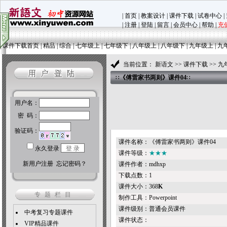
|
首页
|
教案设计
|
课件下载
|
试卷中心
|
|
注册
|
登陆
|
留言
|
会员中心
|
帮助
|
充
|
课件下载首页
|
精品
|
综合
|
七年级上
|
七年级下
|
八年级上
|
八年级下
|
九年级上
|
九
当前位置：
新语文
>>
课件下载
>>
九
∷
《傅雷家书两则》课件04
∷
课件名称：《傅雷家书两则》课件04
课件等级：
★★★
课件作者：mdhxp
下载点数：1
课件大小：368
K
专题栏目
制作工具：Powerpoint
课件级别：普通会员课件
中考复习专题课件
课件状态：
VIP精品课件