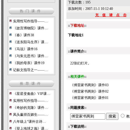
下载次数：
195
添加时间：2007-11-1 10:12:40
热门课件
充 值 请 点 击
实用性写作指导——…
::
下载地址
::
《故宫博物院》课件…
《春》课件38
下载地址1
《送东阳马生序》课…
《马说》课件16
::课件简介::
《与朱元思书》课件…
《我的母亲》课件19
22张幻灯片。
记叙文指导之一——…
::
相关课件
::
推荐课件
《傅雷家书两则》课件03
《傅雷家书两则》课件02
《星星变奏曲》VIP课…
《傅雷家书两则》课件01
实用性写作指导——…
《奇妙的克隆》课件…
::同题搜索::
凤头赢得百媚生——…
教
八年级上“课外古诗…
::下载说明::
《登上地球之巅》课…