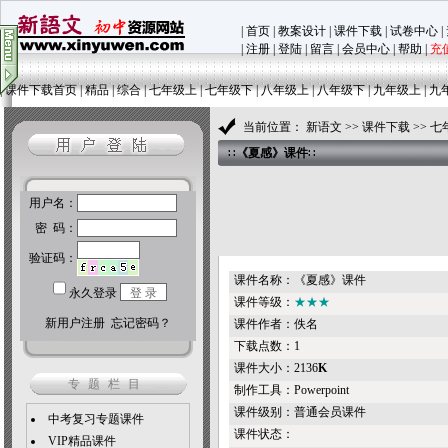
|
首页
|
教案设计
|
课件下载
|
试卷中心
|
|
注册
|
登陆
|
留言
|
会员中心
|
帮助
|
充
|
课件下载首页
|
精品
|
综合
|
七年级上
|
七年级下
|
八年级上
|
八年级下
|
九年级上
|
九
当前位置：
新语文
>>
课件下载
>>
七
∷
《夏感》课件
∷
课件名称：《夏感》课件
课件等级：
★★★
课件作者：佚名
下载点数：1
课件大小：2136
K
专题栏目
制作工具：Powerpoint
课件级别：普通会员课件
中考复习专题课件
课件状态：
VIP精品课件