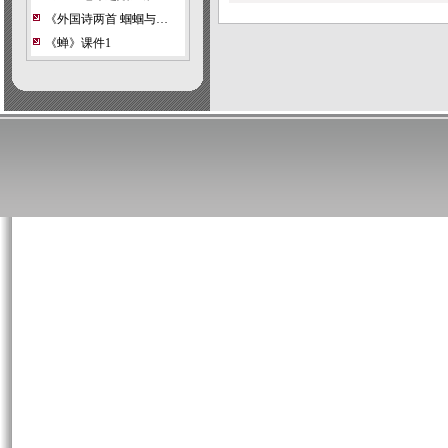
《外国诗两首 蝈蝈与…
《蝉》课件1