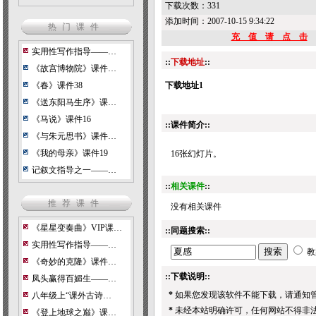
下载次数：
331
添加时间：2007-10-15 9:34:22
热门课件
充 值 请 点 击
实用性写作指导——…
::
下载地址
::
《故宫博物院》课件…
《春》课件38
下载地址1
《送东阳马生序》课…
《马说》课件16
::课件简介::
《与朱元思书》课件…
《我的母亲》课件19
16张幻灯片。
记叙文指导之一——…
::
相关课件
::
推荐课件
没有相关课件
《星星变奏曲》VIP课…
::同题搜索::
实用性写作指导——…
教
《奇妙的克隆》课件…
::下载说明::
凤头赢得百媚生——…
*
如果您发现该软件不能下载，请通知
八年级上“课外古诗…
*
未经本站明确许可，任何网站不得非
《登上地球之巅》课…