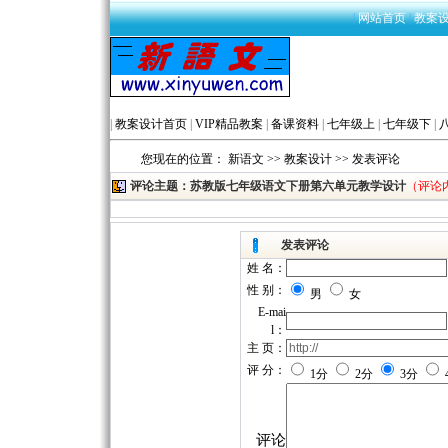
|
网站首页
|
教案
|
教案设计首页
|
VIP精品教案
|
备课资料
|
七年级上
|
七年级下
|
您现在的位置：
新语文
>>
教案设计
>> 发表评论
评论主题：苏教版七年级语文下册第六单元教学设计
（评论
发表评论
姓 名：
性 别：
男
女
E-mai
l：
主 页：
评 分：
1分
2分
3分
评论